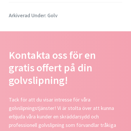
Arkiverad Under:
Golv
Kontakta oss för en
gratis offert på din
golvslipning!
Tack för att du visar intresse för våra
golvslipningstjänster! Vi är stolta över att kunna
erbjuda våra kunder en skräddarsydd och
professionell golvslipning som förvandlar tråkiga