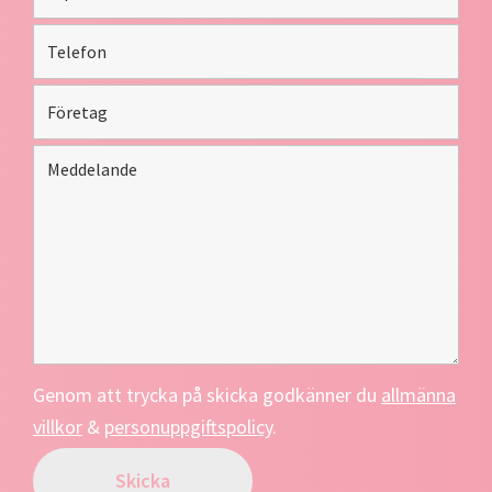
Genom att trycka på skicka godkänner du
allmänna
villkor
&
personuppgiftspolicy
.