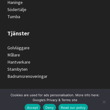
Haninge
Södertälje
Tumba
Tjänster
Golvläggare
Målare
Hantverkare
Stambyten
Badrumsrenoveringar
Cookies are used for ads personalisation. More info here:
Google’s Privacy & Terms site
Copyright © 2026 ·
Golvslipning Stockholm
Accept
Deny
Read our policy