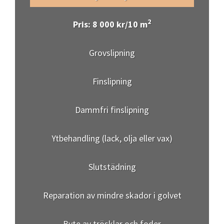
2
Pris: 8 000 kr/10 m
Grovslipning
Finslipning
Dammfri finslipning
Ytbehandling (lack, olja eller vax)
Slutstädning
Reparation av mindre skador i golvet
Byte av trösklar och foder