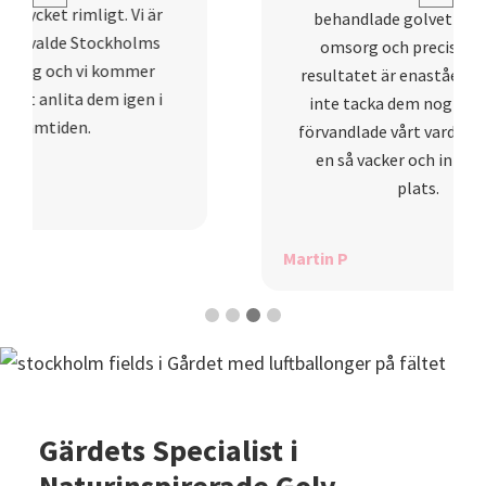
behandlade golvet med stor
K
omsorg och precision, och
resultatet är enastående. Vi kan
inte tacka dem nog för att de
förvandlade vårt vardagsrum till
en så vacker och inbjudande
plats.
Martin P
Gärdets Specialist i