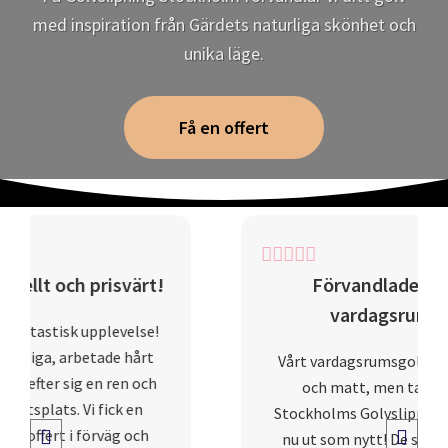
med inspiration från Gärdets naturliga skönhet och
unika läge.
Få en offert
!
Förvandlade vårt
vardagsrum!
Vårt vardagsrumsgolv var slitet
och matt, men tack vare
Stockholms Golvslipning ser det
nu ut som nytt! De slipade och