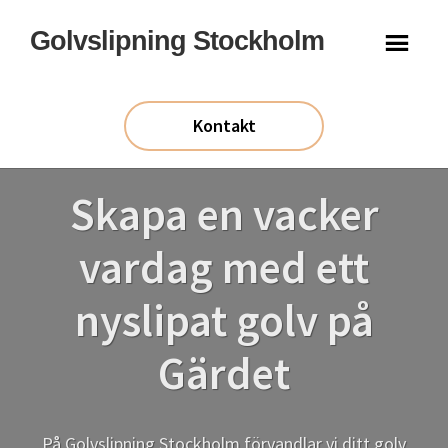
Hoppa
Hoppa
Golvslipning Stockholm
till
till
huvudinnehåll
sidfot
Kontakt
Skapa en vacker
vardag med ett
nyslipat golv på
Gärdet
På Golvslipning Stockholm förvandlar vi ditt golv