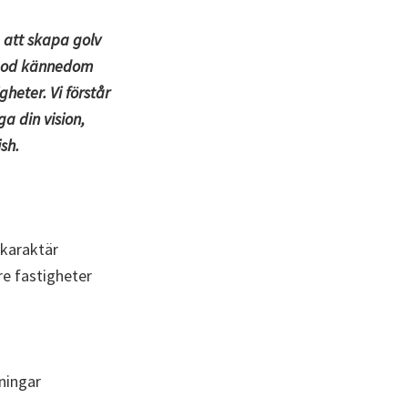
 att skapa golv
s god kännedom
heter. Vi förstår
a din vision,
sh.
 karaktär
re fastigheter
tningar