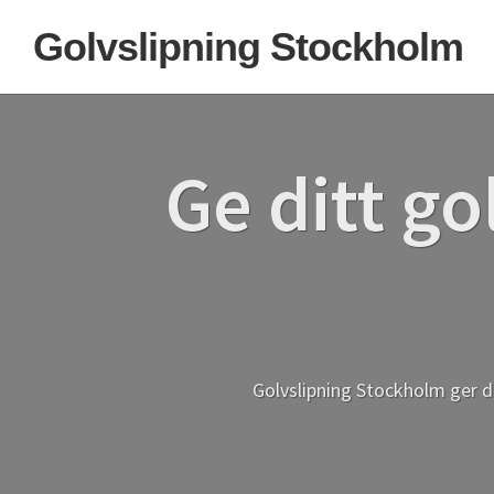
Hoppa
Hoppa
Hoppa
Golvslipning Stockholm
till
till
till
huvudnavigering
huvudinnehåll
sidfot
Ge ditt go
Golvslipning Stockholm ger di