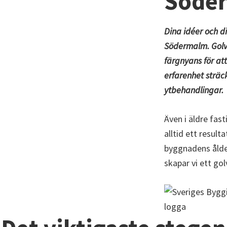
Söde
Dina idéer och di
Södermalm.
Golv
färgnyans för at
erfarenhet sträck
ytbehandlingar.
Även i äldre fas
alltid ett result
byggnadens ålder
skapar vi ett go