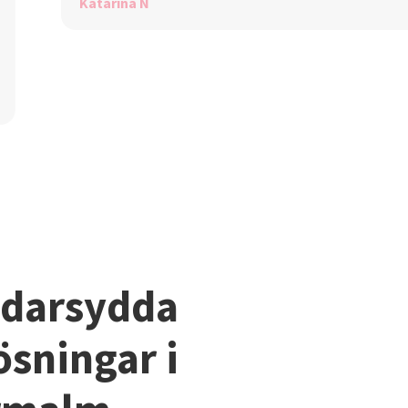
Katarina N
darsydda
ösningar i