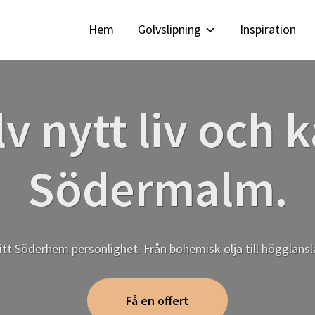
Hem
Golvslipning
Inspiration
lv nytt liv och 
Södermalm.
tt Söderhem personlighet. Från bohemisk olja till högglanslack
Få en offert