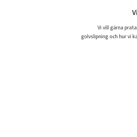
V
Vi vill gärna pra
golvslipning och hur vi k