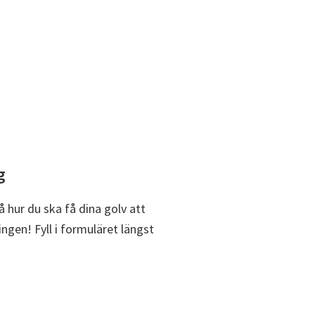
g
 hur du ska få dina golv att
ingen! Fyll i formuläret längst