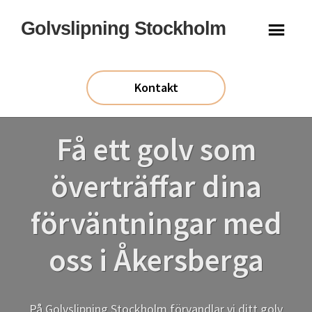
Hoppa
Hoppa
Golvslipning Stockholm
till
till
huvudinnehåll
sidfot
Kontakt
Få ett golv som
överträffar dina
förväntningar med
oss i Åkersberga
På Golvslipning Stockholm förvandlar vi ditt golv