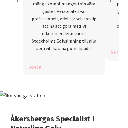
många komplimanger från våra
priset
gäster. Personalen var
glada
professionell, effektiv och trevlig
Golv
att ha att göra med. Vi
defini
rekommenderar varmt
Stockholms Golvslipning till alla
som vill ha sina golv slipade!
Sofia H
Joel K
Åkersbergas Specialist i