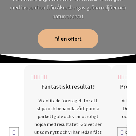
med inspiration från Åkersbergas gröna miljöer och
naturreservat
Få en offert
Fantastiskt resultat!
Profes
Vi anlitade företaget för att
Vi hade
slipa och behandla vårt gamla
De var
parkettgolv och vi är otroligt
och lä
nöjda med resultatet! Golvet ser
snyg
ut som nytt och vi har redan fått
kostn