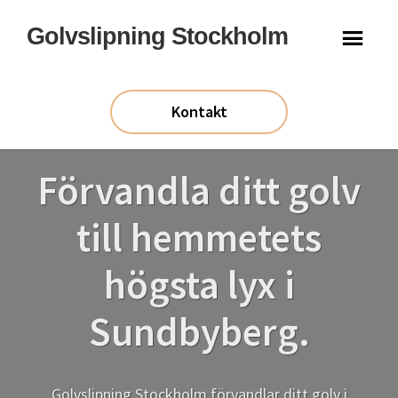
Hoppa
Hoppa
Golvslipning Stockholm
till
till
huvudinnehåll
sidfot
Kontakt
Förvandla ditt golv
till hemmetets
högsta lyx i
Sundbyberg.
Golvslipning Stockholm förvandlar ditt golv i