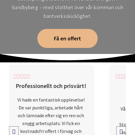
Sundbyberg – med stolthet över vår kommun och
hantverksskicklighet.
Få en offert
!
Förvandlade vårt
vardagsrum!
Vårt vardagsrumsgolv var slitet
och matt, men tack vare
Stockholms Golvslipning ser det
nu ut som nytt! De slipade och